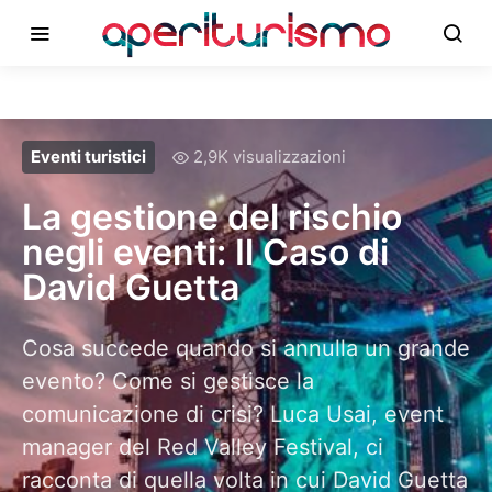
Eventi turistici
2,9K visualizzazioni
La gestione del rischio
negli eventi: Il Caso di
David Guetta
Cosa succede quando si annulla un grande
evento? Come si gestisce la
comunicazione di crisi? Luca Usai, event
manager del Red Valley Festival, ci
racconta di quella volta in cui David Guetta