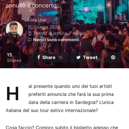
annullò il concerto…
Luca Usai
10 Giugno 2020
Tempo di lettura: 7 minuti
Non ci sono commenti
15
Share
Tweet
15
Shares
H
ai presente quando uno dei tuoi artisti
preferiti annuncia che farà la sua prima
data della carriera in Sardegna? L’unica
italiana del suo tour estivo internazionale?
Cosa faccio? Compro subito il biglietto adesso che