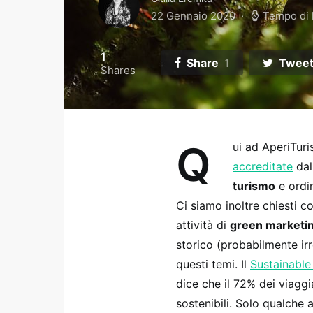
22 Gennaio 2020
Tempo di l
1
Share
Twee
1
Shares
Q
ui ad AperiTur
accreditate
dal
turismo
e ordi
Ci siamo inoltre chiesti c
attività di
green marketin
storico (probabilmente irr
questi temi. Il
Sustainable
dice che il 72% dei viagg
sostenibili. Solo qualche