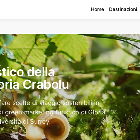
Home
Destinazioni
zazioni
stico della
loria Crabolu
are scelte di viaggio sostenibili in
i green marketing turistico di Gloria
versità di Surrey.