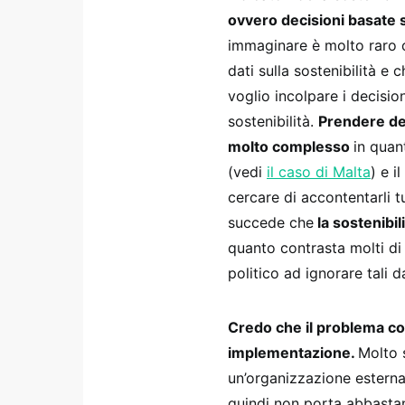
ovvero decisioni basate su
immaginare è molto raro c
dati sulla sostenibilità e 
voglio incolpare i decisi
sostenibilità.
Prendere dec
molto complesso
in quant
(vedi
il caso di Malta
) e i
cercare di accontentarli t
succede che
la sostenibil
quanto contrasta molti di 
politico ad ignorare tali d
Credo che il problema con 
implementazione.
Molto 
un’organizzazione esterna 
quindi non porta abbastan