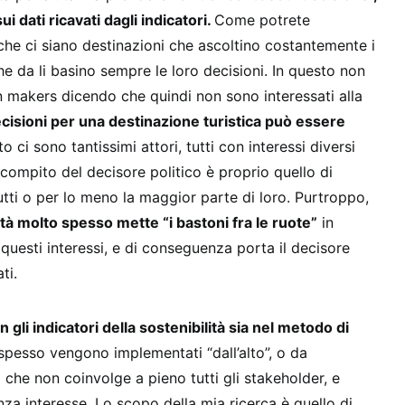
i dati ricavati dagli indicatori.
Come potrete
he ci siano destinazioni che ascoltino costantemente i
che da li basino sempre le loro decisioni. In questo non
on makers dicendo che quindi non sono interessati alla
isioni per una destinazione turistica può essere
o ci sono tantissimi attori, tutti con interessi diversi
l compito del decisore politico è proprio quello di
utti o per lo meno la maggior parte di loro. Purtroppo,
ità molto spesso mette “i bastoni fra le ruote”
in
questi interessi, e di conseguenza porta il decisore
ati.
gli indicatori della sostenibilità sia nel metodo di
spesso vengono implementati “dall’alto”, o da
che non coinvolge a pieno tutti gli stakeholder, e
za interesse. Lo scopo della mia ricerca è quello di