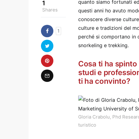
quanto siamo fortunati ed a
1
Shares
questi anni ho avuto modo
conoscere diverse culture
culture e tradizioni del m
1
perché si comportano in 
snorkeling e trekking.
Cosa ti ha spinto
studi e professio
ti ha convinto?
Gloria Crabolu, Phd Researc
turistico