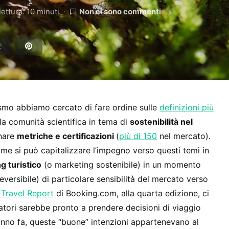
ettura: 10 minuti
Non ci sono commenti
t
ismo abbiamo cercato di fare ordine sulle
definizioni più
la comunità scientifica in tema di
sostenibilità nel
nare
metriche e certificazioni
(
più di 150
nel mercato).
ome si può capitalizzare l’impegno verso questi temi in
g turistico
(o marketing sostenibile) in un momento
eversibile) di particolare sensibilità del mercato verso
 Travel Report
di Booking.com, alla quarta edizione, ci
iatori sarebbe pronto a prendere decisioni di viaggio
 anno fa, queste “buone” intenzioni appartenevano al