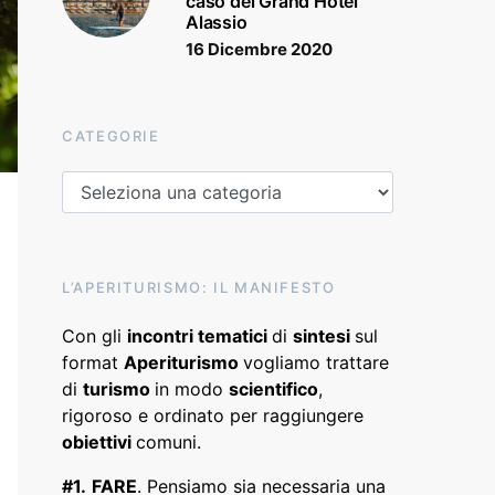
caso del Grand Hotel
Alassio
16 Dicembre 2020
CATEGORIE
Categorie
L’APERITURISMO: IL MANIFESTO
Con gli
incontri tematici
di
sintesi
sul
format
Aperiturismo
vogliamo trattare
di
turismo
in modo
scientifico
,
rigoroso e ordinato per raggiungere
obiettivi
comuni.
#1.
FARE
. Pensiamo sia necessaria una