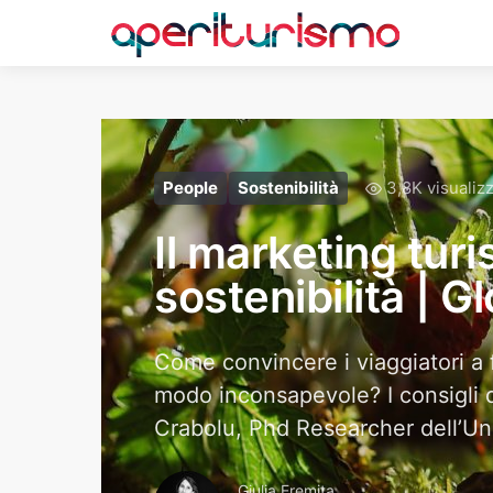
People
Sostenibilità
3,8K visualiz
Il marketing turi
sostenibilità | G
Come convincere i viaggiatori a f
modo inconsapevole? I consigli d
Crabolu, Phd Researcher dell’Uni
Giulia Eremita