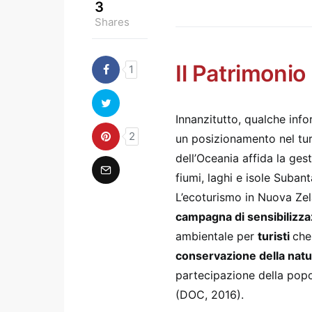
3
Shares
Il Patrimonio
1
Innanzitutto, qualche inf
2
un posizionamento nel tur
dell’Oceania affida la ges
fiumi, laghi e isole Suban
L’ecoturismo in Nuova Zel
campagna di sensibilizz
ambientale per
turisti
che
conservazione della natu
partecipazione della popo
(DOC, 2016).