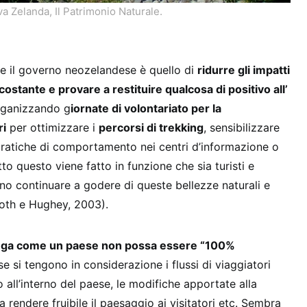
a Zelanda, Il Patrimonio Naturale.
gge il governo neozelandese è quello di
ridurre gli impatti
costante e provare a restituire qualcosa di positivo all’
rganizzando g
iornate di volontariato per la
ri
per ottimizzare i
percorsi di trekking
, sensibilizzare
ratiche di comportamento nei centri d’informazione o
utto questo viene fatto in funzione che sia turisti e
no continuare a godere di queste bellezze naturali e
ooth e Hughey, 2003).
iega come un paese non possa essere “100%
se si tengono in considerazione i flussi di viaggiatori
all’interno del paese, le modifiche apportate alla
 rendere fruibile il paesaggio ai visitatori etc. Sembra