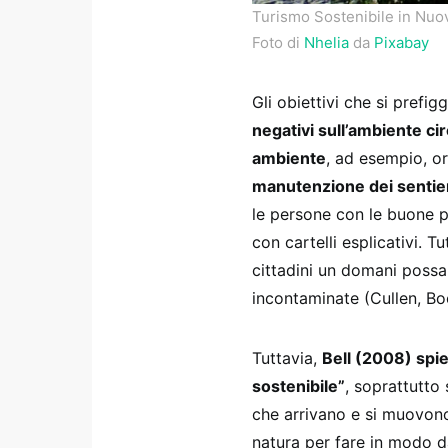
Turismo Sostenibile in Nuov
Foto di
Nhelia
da
Pixabay
Gli obiettivi che si prefi
negativi sull’ambiente cir
ambiente
, ad esempio, o
manutenzione dei sentie
le persone con le buone p
con cartelli esplicativi. T
cittadini un domani possa
incontaminate (Cullen, B
Tuttavia,
Bell (2008) sp
sostenibile”
, soprattutto 
che arrivano e si muovono 
natura per fare in modo da