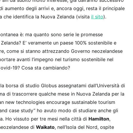
in da subito molto interesse, già dall’anno successivo
 di aumento degli arrivi e, ancora oggi, resta il principale
ica che identifica la Nuova Zelanda (visita
il sito
).
ontanea è: ma quanto sono serie le promesse
 Zelanda? E’ veramente un paese 100% sostenibile e
re, come si stanno attrezzando Governo neozelandese
ortare avanti l’impegno nel turismo sostenibile nel
Covid-19? Cosa sta cambiando?
la borsa di studio Globus assegnatami dall’Università di
tuna di trascorrere qualche mese in Nuova Zelanda per la
“Can new technologies encourage sustainable tourism
nd case study” ho avuto modo di studiare anche gli
. Ho vissuto per tre mesi nella città di
Hamilton
,
neozelandese di
Waikato
, nell’Isola del Nord, ospite