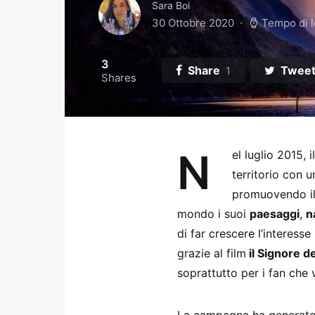
Sara Boi
30 Ottobre 2020
Tempo di l
3
Share
Twee
1
Shares
N
el luglio 2015,
territorio con
promuovendo i
mondo i suoi
paesaggi
,
n
di far crescere l’interesse
grazie al film
il Signore de
soprattutto per i fan che v