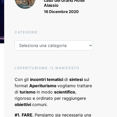
caso del Grand Hotel
Alassio
16 Dicembre 2020
CATEGORIE
Categorie
L’APERITURISMO: IL MANIFESTO
Con gli
incontri tematici
di
sintesi
sul
format
Aperiturismo
vogliamo trattare
di
turismo
in modo
scientifico
,
rigoroso e ordinato per raggiungere
obiettivi
comuni.
#1.
FARE
. Pensiamo sia necessaria una