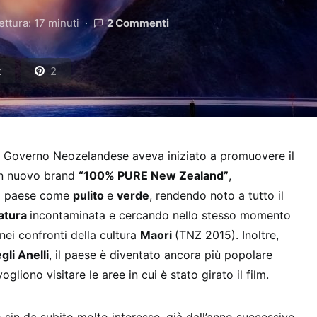
ettura: 17 minuti
2 Commenti
t
2
 il Governo Neozelandese aveva iniziato a promuovere il
 un nuovo brand
“100% PURE New Zealand”
,
l paese come
pulito
e
verde
, rendendo noto a tutto il
atura
incontaminata e cercando nello stesso momento
 nei confronti della cultura
Maori
(TNZ 2015). Inoltre,
gli Anelli
, il paese è diventato ancora più popolare
ogliono visitare le aree in cui è stato girato il film.