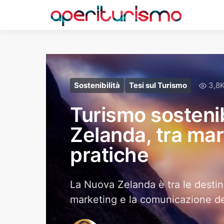
Sostenibilità
Tesi sul Turismo
3,8K
Turismo sostenib
Zelanda, tra ma
pratiche
La Nuova Zelanda è tra le destina
marketing e la comunicazione del